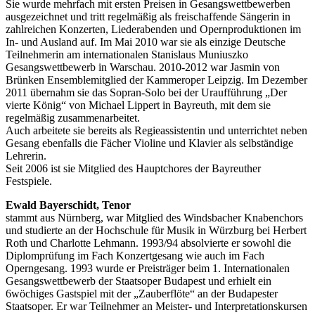
Sie wurde mehrfach mit ersten Preisen in Gesangswettbewerben
ausgezeichnet und tritt regelmäßig als freischaffende Sängerin in
zahlreichen Konzerten, Liederabenden und Opernproduktionen im
In- und Ausland auf. Im Mai 2010 war sie als einzige Deutsche
Teilnehmerin am internationalen Stanislaus Muniuszko
Gesangswettbewerb in Warschau. 2010-2012 war Jasmin von
Brünken Ensemblemitglied der Kammeroper Leipzig. Im Dezember
2011 übernahm sie das Sopran-Solo bei der Uraufführung „Der
vierte König“ von Michael Lippert in Bayreuth, mit dem sie
regelmäßig zusammenarbeitet.
Auch arbeitete sie bereits als Regieassistentin und unterrichtet neben
Gesang ebenfalls die Fächer Violine und Klavier als selbständige
Lehrerin.
Seit 2006 ist sie Mitglied des Hauptchores der Bayreuther
Festspiele.
Ewald Bayerschidt, Tenor
stammt aus Nürnberg, war Mitglied des Windsbacher Knabenchors
und studierte an der Hochschule für Musik in Würzburg bei Herbert
Roth und Charlotte Lehmann. 1993/94 absolvierte er sowohl die
Diplomprüfung im Fach Konzertgesang wie auch im Fach
Operngesang. 1993 wurde er Preisträger beim 1. Internationalen
Gesangswettbewerb der Staatsoper Budapest und erhielt ein
6wöchiges Gastspiel mit der „Zauberflöte“ an der Budapester
Staatsoper. Er war Teilnehmer an Meister- und Interpretationskursen