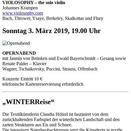
VIOLOSOPHY – the solo violin
Johannes Krampen
www.violosophy.com
Bach, Thrower, Ysaye, Berkeley, Skalkottas und Flury
Sonntag 3. März 2019, 19.00 Uhr
OPERNABEND
mit Jasmin von Brünken und Ewald Bayerschmidt – Gesang sowie
Renate Palder – Klavier
Wagner, Tschaikovsky, Puccini, Strauss, Offenbach
Konzerte Eintritt 10 €
telefonische Kartenreservierung erforderlich
„WINTERReise“
Die Textilkünstlerin Claudia Hölzel ist fasziniert von dem
zurückhaltenden Farbspiel der winterlichen Landschaft und den
zarten Strukturen aus Eis und Schnee.
Die intensiven Naturbeobachtungen setzt die Künstlerin in textile