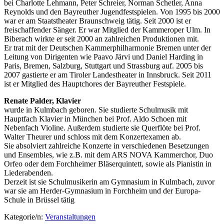
bei Charlotte Lehmann, Peter Schreier, Norman Schetler, Anna
Reynolds und den Bayreuther Jugendfestspielen. Von 1995 bis 2000
war er am Staatstheater Braunschweig tätig. Seit 2000 ist er
freischaffender Sänger. Er war Mitglied der Kammeroper Ulm. In
Biberach wirkte er seit 2000 an zahlreichen Produktionen mit.
Er trat mit der Deutschen Kammerphilharmonie Bremen unter der
Leitung von Dirigenten wie Paavo Järvi und Daniel Harding in
Paris, Bremen, Salzburg, Stuttgart und Strassburg auf. 2005 bis
2007 gastierte er am Tiroler Landestheater in Innsbruck. Seit 2011
ist er Mitglied des Hauptchores der Bayreuther Festspiele.
Renate Palder, Klavier
wurde in Kulmbach geboren. Sie studierte Schulmusik mit
Hauptfach Klavier in München bei Prof. Aldo Schoen mit
Nebenfach Violine. Außerdem studierte sie Querflöte bei Prof.
Walter Theurer und schloss mit dem Konzertexamen ab.
Sie absolviert zahlreiche Konzerte in verschiedenen Besetzungen
und Ensembles, wie z.B. mit dem ARS NOVA Kammerchor, Duo
Orfeo oder dem Forchheimer Bläserquintett, sowie als Pianistin in
Liederabenden.
Derzeit ist sie Schulmusikerin am Gymnasium in Kulmbach, zuvor
war sie am Herder-Gymnasium in Forchheim und der Europa-
Schule in Brüssel tätig
Kategorie/n:
Veranstaltungen