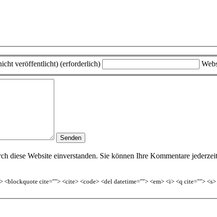
icht veröffentlicht) (erforderlich)
Webs
h diese Website einverstanden. Sie können Ihre Kommentare jederzeit w
<b> <blockquote cite=""> <cite> <code> <del datetime=""> <em> <i> <q cite=""> <s>