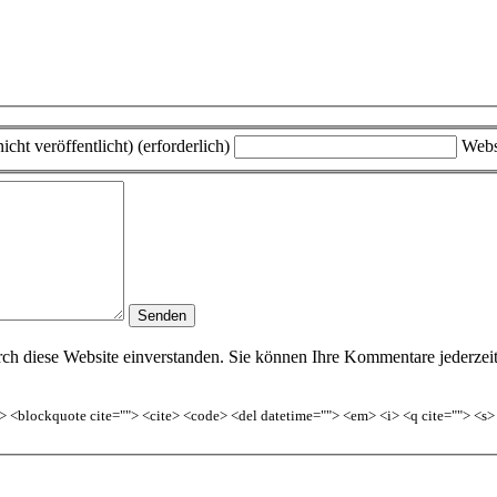
icht veröffentlicht) (erforderlich)
Webs
h diese Website einverstanden. Sie können Ihre Kommentare jederzeit w
<b> <blockquote cite=""> <cite> <code> <del datetime=""> <em> <i> <q cite=""> <s>