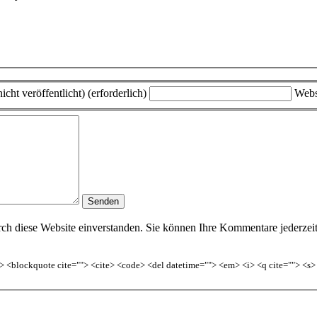
icht veröffentlicht) (erforderlich)
Webs
h diese Website einverstanden. Sie können Ihre Kommentare jederzeit w
<b> <blockquote cite=""> <cite> <code> <del datetime=""> <em> <i> <q cite=""> <s>