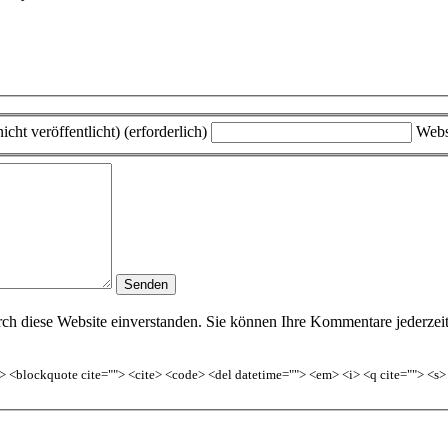
icht veröffentlicht) (erforderlich)
Webs
h diese Website einverstanden. Sie können Ihre Kommentare jederzeit w
<b> <blockquote cite=""> <cite> <code> <del datetime=""> <em> <i> <q cite=""> <s>