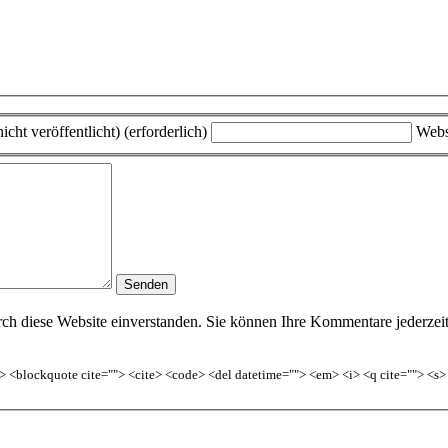
icht veröffentlicht) (erforderlich)
Webs
h diese Website einverstanden. Sie können Ihre Kommentare jederzeit w
<b> <blockquote cite=""> <cite> <code> <del datetime=""> <em> <i> <q cite=""> <s>